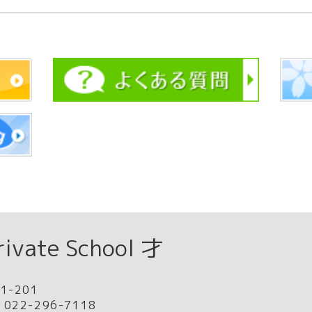
ate School 才
-201
022-296-7118