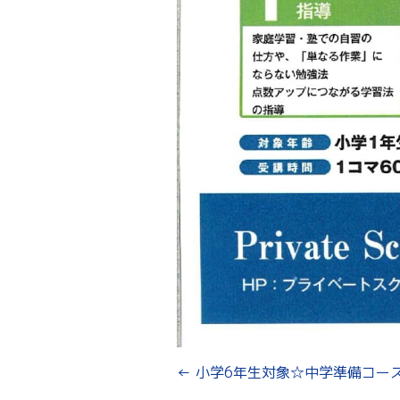
←
小学6年生対象☆中学準備コー