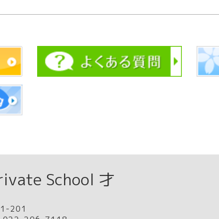
ate School 才
-201